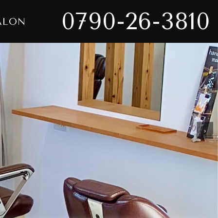
0790-26-3810
ALON
›