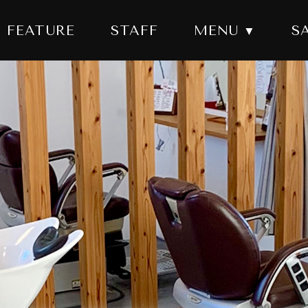
FEATURE
STAFF
MENU
S